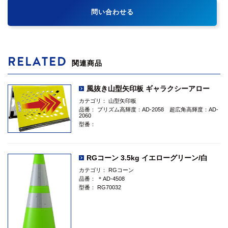
問い合わせる
RELATED
関連商品
風抜き山型矢印板 ギャラクシーアロー
カテゴリ：
山型矢印板
品番：
プリズム高輝度：AD-2058 超広角高輝度：AD-
2060
型番：
RGコーン 3.5kg イエローグリーン/白
カテゴリ：
RGコーン
品番：
＊AD-4508
型番：
RG70032