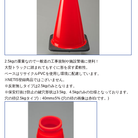
2.5kgの重量なので一般道の工事規制や施設警備に便利！
大型トラックに踏まれてもすぐに形を戻す柔軟性。
ベースはリサイクルPVCを使用し環境に配慮しています。
※NETIS登録商品ではございません。
※反射無しタイプは2.5kgのみとなります。
※保安灯抜け防止の鍵穴形状は3.5kg、4.5kgのみの仕様となっております。
穴の径(2.5kgタイプ)：40mm±5% (穴の径の画像は赤/白です。)