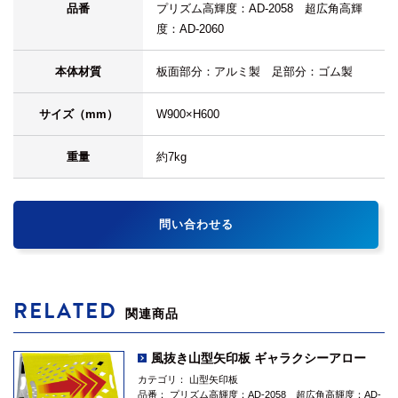
品番
プリズム高輝度：AD-2058 超広角高輝
度：AD-2060
本体材質
板面部分：アルミ製 足部分：ゴム製
サイズ（mm）
W900×H600
重量
約7kg
問い合わせる
RELATED
関連商品
風抜き山型矢印板 ギャラクシーアロー
カテゴリ：
山型矢印板
品番：
プリズム高輝度：AD-2058 超広角高輝度：AD-