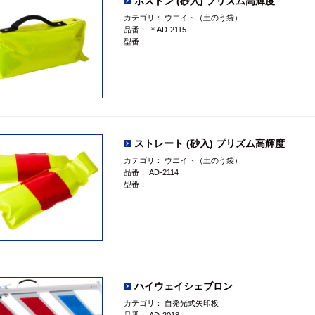
ボストン (砂入) プリズム高輝度
カテゴリ：
ウエイト（土のう袋）
品番：
＊AD-2115
型番：
ストレート (砂入) プリズム高輝度
カテゴリ：
ウエイト（土のう袋）
品番：
AD-2114
型番：
ハイウェイシェブロン
カテゴリ：
自発光式矢印板