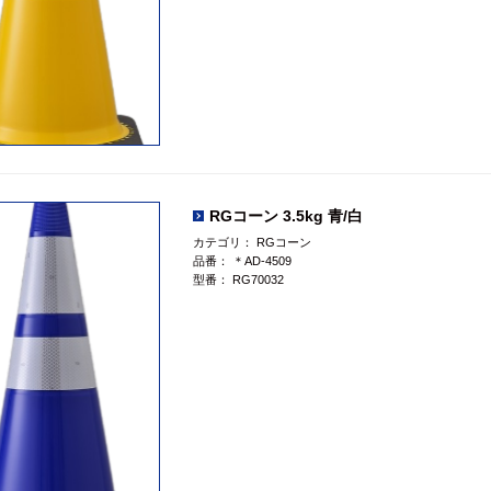
RGコーン 3.5kg 青/白
カテゴリ：
RGコーン
品番：
＊AD-4509
型番：
RG70032