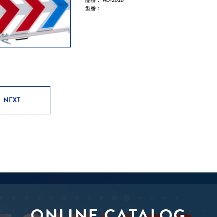
品番：
AD-2018
型番：
NEXT
ONLINE CATALOG