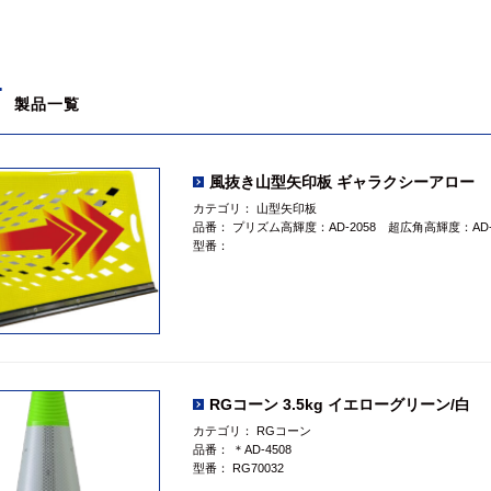
T
製品一覧
風抜き山型矢印板 ギャラクシーアロー
カテゴリ：
山型矢印板
品番：
プリズム高輝度：AD-2058 超広角高輝度：AD-2
型番：
RGコーン 3.5kg イエローグリーン/白
カテゴリ：
RGコーン
品番：
＊AD-4508
型番：
RG70032