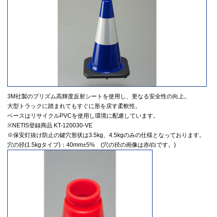
3M社製のプリズム高輝度反射シートを使用し、更なる安全性の向上。
大型トラックに踏まれてもすぐに形を戻す柔軟性。
ベースはリサイクルPVCを使用し環境に配慮しています。
※NETIS登録商品 KT-120030-VE
※保安灯抜け防止の鍵穴形状は3.5kg、4.5kgのみの仕様となっております。
穴の径(1.5kgタイプ)：40mm±5% (穴の径の画像は赤/白です。)