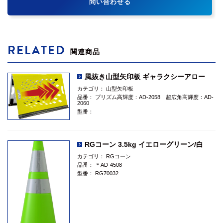
問い合わせる
RELATED
関連商品
風抜き山型矢印板 ギャラクシーアロー
カテゴリ：
山型矢印板
品番：
プリズム高輝度：AD-2058 超広角高輝度：AD-
2060
型番：
RGコーン 3.5kg イエローグリーン/白
カテゴリ：
RGコーン
品番：
＊AD-4508
型番：
RG70032