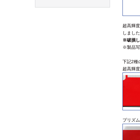
超高輝度
しました
※破損し
※製品写
下記2種
超高輝度
プリズム