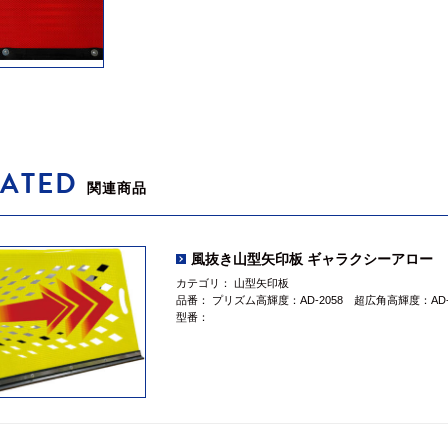
LATED
関連商品
風抜き山型矢印板 ギャラクシーアロー
カテゴリ：
山型矢印板
品番：
プリズム高輝度：AD-2058 超広角高輝度：AD-2
型番：