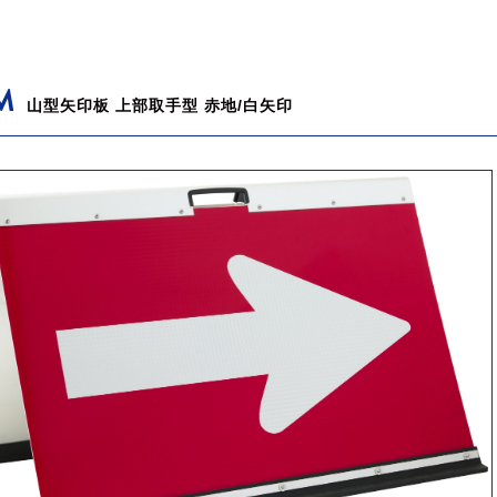
M
山型矢印板 上部取手型 赤地/白矢印