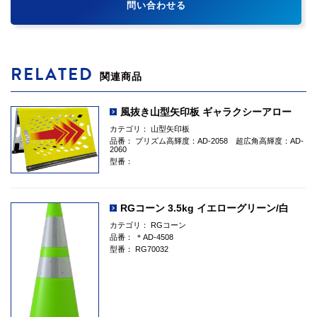
問い合わせる
RELATED
関連商品
風抜き山型矢印板 ギャラクシーアロー
カテゴリ：
山型矢印板
品番：
プリズム高輝度：AD-2058 超広角高輝度：AD-
2060
型番：
RGコーン 3.5kg イエローグリーン/白
カテゴリ：
RGコーン
品番：
＊AD-4508
型番：
RG70032