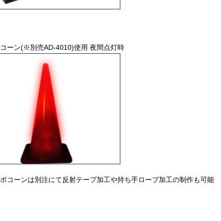
コーン(※別売AD-4010)使用 夜間点灯時
ボコーンは別注にて反射テープ加工や持ち手ロープ加工の制作も可能