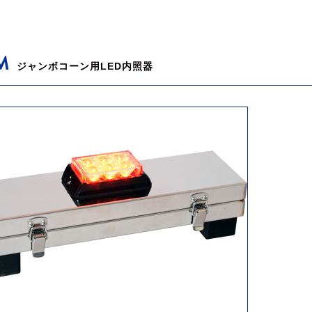
M
ジャンボコーン用LED内照器