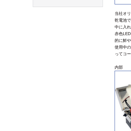
当社オリ
乾電池で
中に入れ
赤色LE
的に鮮や
使用中の
ってコー
内部