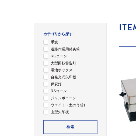
ITE
カテゴリから探す
手旗
道路作業用発炎筒
RGコーン
大型回転警告灯
電池ボックス
自発光式矢印板
保安灯
RSコーン
ジャンボコーン
ウエイト（土のう袋）
山型矢印板
検索