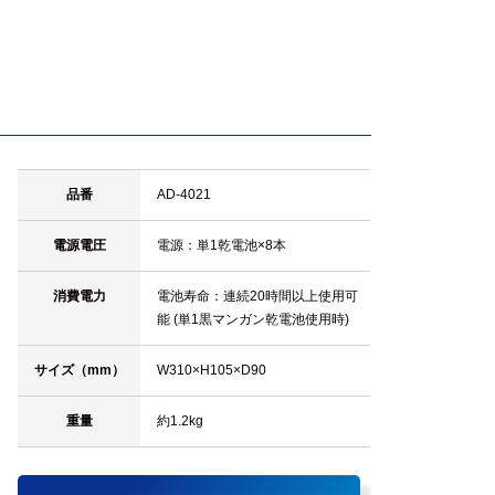
品番
AD-4021
電源電圧
電源：単1乾電池×8本
消費電力
電池寿命：連続20時間以上使用可
能 (単1黒マンガン乾電池使用時)
サイズ（mm）
W310×H105×D90
重量
約1.2kg