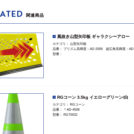
LATED
関連商品
風抜き山型矢印板 ギャラクシーアロー
カテゴリ：
山型矢印板
品番：
プリズム高輝度：AD-2058 超広角高輝度：AD-2
型番：
RGコーン 3.5kg イエローグリーン/白
カテゴリ：
RGコーン
品番：
＊AD-4508
型番：
RG70032