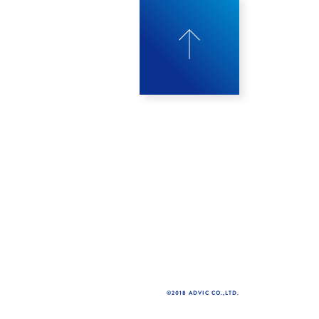
©2018 ADVIC CO.,LTD.