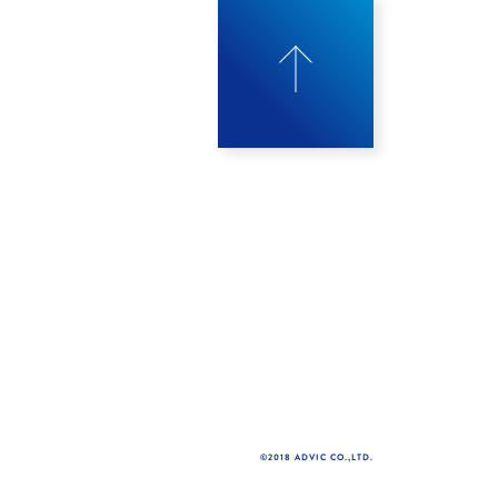
©2018 ADVIC CO.,LTD.