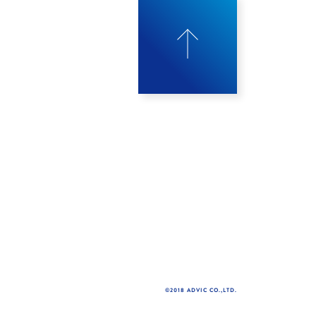
©2018 ADVIC CO.,LTD.