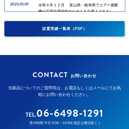
2023.01.01
令和４年１２月 富山県・岐阜県でエアー遮断
機が災害交通規制のため１６台導入されまし
た。
設置実績一覧表（PDF）
2023.01.01
令和４年１２月 福井県でエアー遮断機が災害
交通規制のため８台導入されました。
2023.01.01
令和４年１２月 愛知県でエアー遮断機が冠水
事故対策のため２台導入されました。
CONTACT
お問い合わせ
2022.12.01
令和４年１１月 愛知県でエアー遮断機が冠水
事故対策のため２台導入されました。
当製品についてのご質問等は、お電話もしくはメールにてお気
軽にお問い合わせください。
2022.11.01
令和４年１０月 大阪府でエアー遮断機が災害
交通規制のため４台導入されました。
06-6498-1291
TEL.
2022.10.01
令和４年９月 東京都でエアー遮断機が災害交
受付時間 平日 9:00 ~ 18:00( 指定土曜日除く )
通規制のため１５台導入されました。