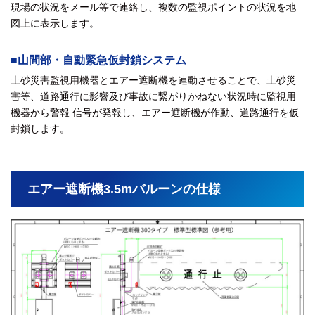
現場の状況をメール等で連絡し、複数の監視ポイントの状況を地
図上に表示します。
■山間部・自動緊急仮封鎖システム
土砂災害監視用機器とエアー遮断機を連動させることで、土砂災
害等、道路通行に影響及び事故に繋がりかねない状況時に監視用
機器から警報 信号が発報し、エアー遮断機が作動、道路通行を仮
封鎖します。
エアー遮断機3.5mバルーンの仕様