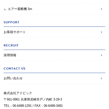
2022.03.01
令和４年２月 大阪府でエアー遮断機が災害交
通規制のため６台導入されました。
∟ エアー遮断機 5m
2022.03.01
令和４年２月 静岡県でエアー遮断機が冠水事
SUPPORT
故対策のため２台導入されました。
お客様サポート
2022.02.01
令和４年１月 大阪府でエアー遮断機が災害交
通規制のため３台導入されました。
RECRUIT
採用情報
2022.01.01
令和３年１２月 徳島県でエアー遮断機が災害
交通規制のため１台導入されました。
CONTACT US
2022.01.01
令和３年１２月 山形県でエアー遮断機が冠水
お問い合わせ
事故対策のため２台導入されました。
株式会社アドビック
2022.01.01
令和３年１２月 富山県でエアー遮断機が災害
〒661-0961 兵庫県尼崎市戸ノ内町 3-29-3
交通規制のため３台導入されました。
TEL：06-6498-1291 / FAX：06-6499-3481