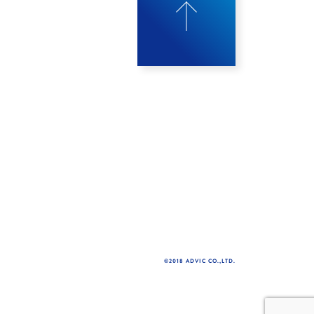
©2018 ADVIC CO.,LTD.