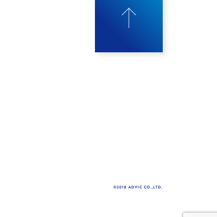
©2018 ADVIC CO.,LTD.